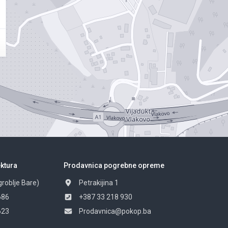
ktura
Prodavnica pogrebne opreme
groblje Bare)
Petrakijina 1
686
+387 33 218 930
623
Prodavnica@pokop.ba