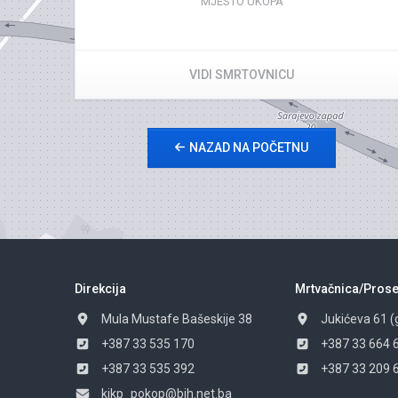
MJESTO UKOPA
VIDI SMRTOVNICU
NAZAD NA POČETNU
Direkcija
Mrtvačnica/Prose
Mula Mustafe Bašeskije 38
Jukićeva 61 (
+387 33 535 170
+387 33 664 
+387 33 535 392
+387 33 209 
kjkp_pokop@bih.net.ba