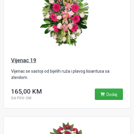
Vijenac 19
Vijenac se sastoji od bijelih ruža i plavog lisiantusa sa
zlenilom.
165,00 KM
Dodaj
SA PDV-OM