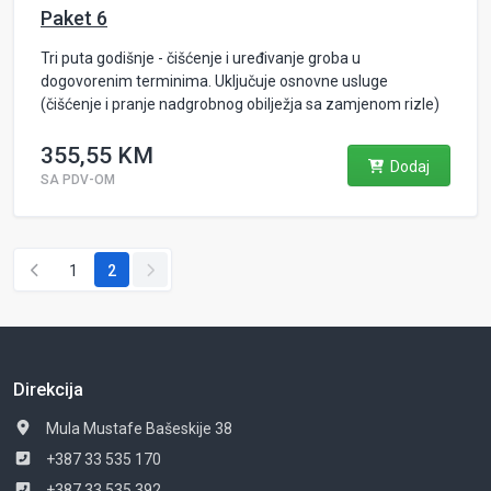
Paket 6
Tri puta godišnje - čišćenje i uređivanje groba u
dogovorenim terminima. Uključuje osnovne usluge
(čišćenje i pranje nadgrobnog obilježja sa zamjenom rizle)
355,55 KM
Dodaj
SA PDV-OM
1
2
Direkcija
Mula Mustafe Bašeskije 38
+387 33 535 170
+387 33 535 392