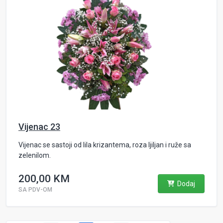
Vijenac 23
Vijenac se sastoji od lila krizantema, roza ljiljan i ruže sa
zelenilom.
200,00 KM
Dodaj
SA PDV-OM