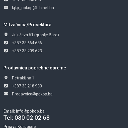
kjkp_pokop@bih.net.ba
Mrtvačnica/Prosektura
Jukićeva 61 (groblje Bare)
+387 33 664 686
+387 33 209 623
Prodavnica pogrebne opreme
Petrakijina 1
+387 33 218 930
Prodavnica@pokop.ba
Email:
info@pokop.ba
Tel:
080 02 02 68
Prijava Korupcije