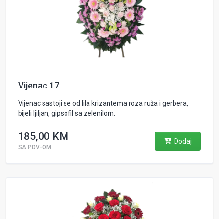
Vijenac 17
Vijenac sastoji se od lila krizantema roza ruža i gerbera,
bijeli ljiljan, gipsofil sa zelenilom.
185,00 KM
Dodaj
SA PDV-OM