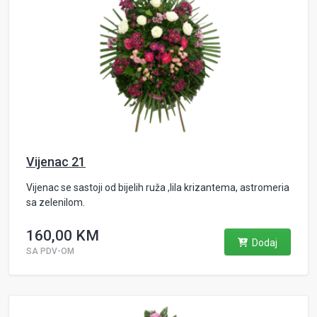
Vijenac 21
Vijenac se sastoji od bijelih ruža ,lila krizantema, astromeria
sa zelenilom.
160,00 KM
Dodaj
SA PDV-OM