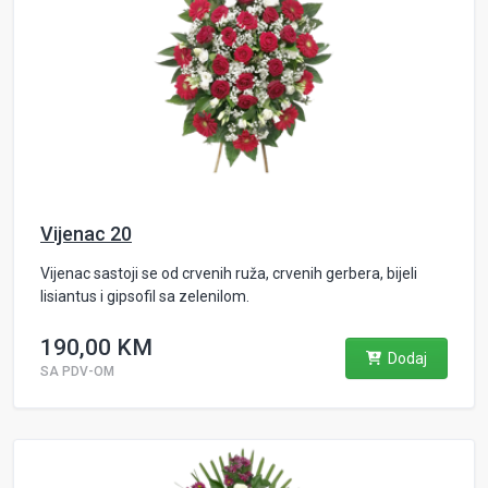
Vijenac 20
Vijenac sastoji se od crvenih ruža, crvenih gerbera, bijeli
lisiantus i gipsofil sa zelenilom.
190,00 KM
Dodaj
SA PDV-OM