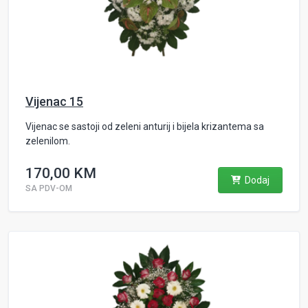
Vijenac 15
Vijenac se sastoji od zeleni anturij i bijela krizantema sa
zelenilom.
170,00 KM
Dodaj
SA PDV-OM