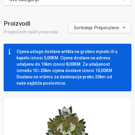
Proizvodi
Sortiranje: Preporučeno
Pregled svih naših proizvoda
Cijena usluge dostave artikla na grobno mjesto ili u
kapelu iznosi 5,00KM. Cijena dostave na adresu
udaljenu do 10km iznosi 8,00KM. Za udaljenost
između 10 i 20km cijena dostave iznosi 10,00KM.
Dostavu ne vršimo za destinacije preko 20km od
naše najbliže poslovnice.