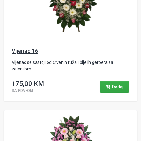
Vijenac 16
Vijenac se sastoji od crvenih ruža i bijelih gerbera sa
zelenilom.
175,00 KM
Dodaj
SA PDV-OM