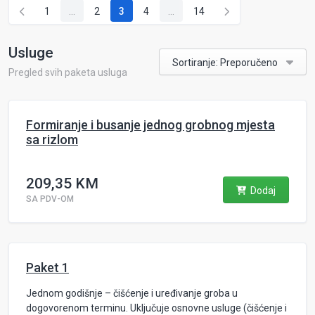
1
...
2
3
4
...
14
Usluge
Sortiranje: Preporučeno
Pregled svih paketa usluga
Formiranje i busanje jednog grobnog mjesta
sa rizlom
209,35 KM
Dodaj
SA PDV-OM
Paket 1
Jednom godišnje – čišćenje i uređivanje groba u
dogovorenom terminu. Uključuje osnovne usluge (čišćenje i