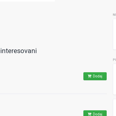
N
ainteresovani
P
Dodaj
Dodaj