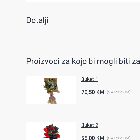
Detalji
Proizvodi za koje bi mogli biti z
Buket 1
70,50 KM
(SA PDV-OM)
Buket 2
55,00 KM
(SA PDV-OM)