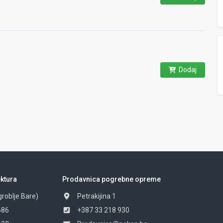
Dodaj
ktura
Prodavnica pogrebne opreme
groblje Bare)
Petrakijina 1
686
+387 33 218 930