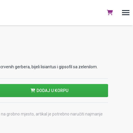
crvenih gerbera, bijeli lisiantus i gipsofil sa zelenilom.
DODAJ U KORPU
na grobno mjesto, artikal je potrebno naručiti najmanje