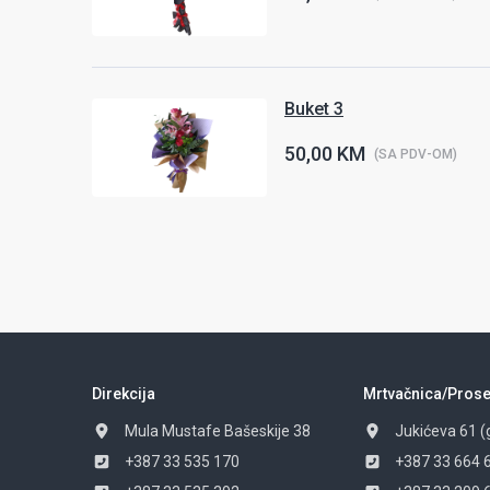
Buket 3
50,00 KM
(SA PDV-OM)
Direkcija
Mrtvačnica/Prose
Mula Mustafe Bašeskije 38
Jukićeva 61 (
+387 33 535 170
+387 33 664 