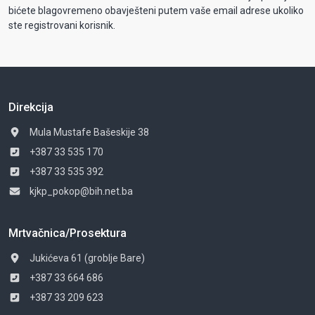
bićete blagovremeno obavješteni putem vaše email adrese ukoliko
ste registrovani korisnik.
Direkcija
Mula Mustafe Bašeskije 38
+387 33 535 170
+387 33 535 392
kjkp_pokop@bih.net.ba
Mrtvačnica/Prosektura
Jukićeva 61 (groblje Bare)
+387 33 664 686
+387 33 209 623