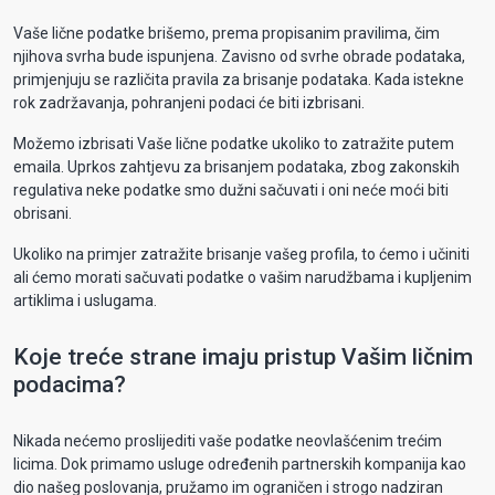
Vaše lične podatke brišemo, prema propisanim pravilima, čim
njihova svrha bude ispunjena. Zavisno od svrhe obrade podataka,
primjenjuju se različita pravila za brisanje podataka. Kada istekne
rok zadržavanja, pohranjeni podaci će biti izbrisani.
Možemo izbrisati Vaše lične podatke ukoliko to zatražite putem
emaila. Uprkos zahtjevu za brisanjem podataka, zbog zakonskih
regulativa neke podatke smo dužni sačuvati i oni neće moći biti
obrisani.
Ukoliko na primjer zatražite brisanje vašeg profila, to ćemo i učiniti
ali ćemo morati sačuvati podatke o vašim narudžbama i kupljenim
artiklima i uslugama.
Koje treće strane imaju pristup Vašim ličnim
podacima?
Nikada nećemo proslijediti vaše podatke neovlašćenim trećim
licima. Dok primamo usluge određenih partnerskih kompanija kao
dio našeg poslovanja, pružamo im ograničen i strogo nadziran