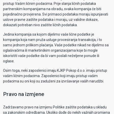
pristup Vašim ličnim podacima. Prije slanja ličnih podataka
partnerskim kompanijama na obradu, svaka kompanija će biti
pojedinačno provjerena. Svi primaoci podataka moraju ispunjavati
uslove pravne zaštite podataka i moraju, uz validne dokaze,
dokazati potreban nivo zaštite ličnih podataka.
Jedina kompanija sa kojom dijelimo vaše lične podatke je
kompanija koja nam pruža usluge procesiranja transakcija, i to
samo jednom prilikom plaćanja. Vaše podatke nikad ne dijelimo sa
oglašivačima ili marketinškim organizacijama koje bi mogle
iskoristiti vaše podatke da bi vam poslali neželjene ponude ili
oglase.
Osim toga, neki zaposlenici imaju KJKP Pokop d.o.o. imaju pristup
vašim ličnim podacima. Zaposlenici koji imaju pristup vašim
podacima su oni koji su zaduženi za izvršavanje vaših narudžbi.
Pravo na izmjene
Zadržavamo pravo na izmjenu Politike zaštite podataka u skladu
sa zakonskim odredbama. Ukoliko dođe do nekih važnijih promjena