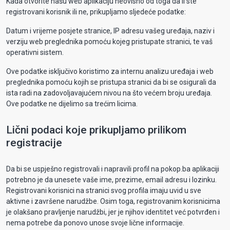
Kada otvorite našu web aplikaciju neovisno od toga da li ste
registrovani korisnik ili ne, prikupljamo sljedeće podatke:
Datum i vrijeme posjete stranice, IP adresu vašeg uređaja, naziv i
verziju web preglednika pomoću kojeg pristupate stranici, te vaš
operativni sistem.
Ove podatke isključivo koristimo za internu analizu uređaja i web
preglednika pomoću kojih se pristupa stranici da bi se osigurali da
ista radi na zadovoljavajućem nivou na što većem broju uređaja.
Ove podatke ne dijelimo sa trećim licima.
Lični podaci koje prikupljamo prilikom
registracije
Da bi se uspješno registrovali i napravili profil na pokop.ba aplikaciji
potrebno je da unesete vaše ime, prezime, email adresu i lozinku.
Registrovani korisnici na stranici svog profila imaju uvid u sve
aktivne i završene narudžbe. Osim toga, registrovanim korisnicima
je olakšano pravljenje narudžbi, jer je njihov identitet već potvrđen i
nema potrebe da ponovo unose svoje lične informacije.