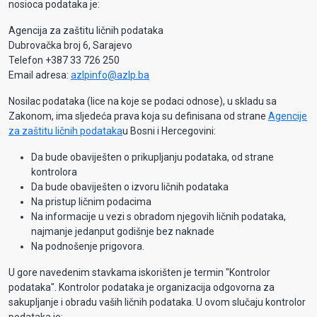
nosioca podataka je:
Agencija za zaštitu ličnih podataka
Dubrovačka broj 6, Sarajevo
Telefon +387 33 726 250
Email adresa:
azlpinfo@azlp.ba
Nosilac podataka (lice na koje se podaci odnose), u skladu sa
Zakonom, ima sljedeća prava koja su definisana od strane
Agencije
za zaštitu ličnih podataka
u Bosni i Hercegovini:
Da bude obaviješten o prikupljanju podataka, od strane
kontrolora
Da bude obaviješten o izvoru ličnih podataka
Na pristup ličnim podacima
Na informacije u vezi s obradom njegovih ličnih podataka,
najmanje jedanput godišnje bez naknade
Na podnošenje prigovora.
U gore navedenim stavkama iskorišten je termin "Kontrolor
podataka". Kontrolor podataka je organizacija odgovorna za
sakupljanje i obradu vaših ličnih podataka. U ovom slučaju kontrolor