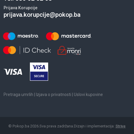
Prijava Korupcije
prijava.korupcije@pokop.ba
Pretraga umrlih
|
Izjava o privatnosti
|
Uslovi kupovine
©
Pokop.ba
2026
.
Sva prava zadržana.
Dizajn i implementacija:
Strive