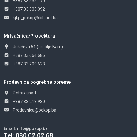
+387 33 535 170
+387 33 535 392
kjkp_pokop@bih.net.ba
Mrtvačnica/Prosektura
Jukićeva 61 (groblje Bare)
+387 33 664 686
+387 33 209 623
Prodavnica pogrebne opreme
Petrakijina 1
+387 33 218 930
Prodavnica@pokop.ba
Email:
info@pokop.ba
Tel:
080 02 02 68