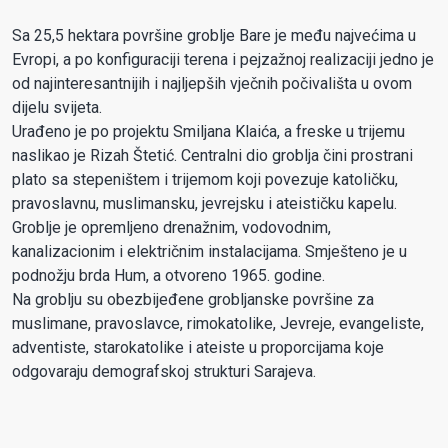
Sa 25,5 hektara površine groblje Bare je među najvećima u
Evropi, a po konfiguraciji terena i pejzažnoj realizaciji jedno je
od najinteresantnijih i najljepših vječnih počivališta u ovom
dijelu svijeta.
Urađeno je po projektu Smiljana Klaića, a freske u trijemu
naslikao je Rizah Štetić. Centralni dio groblja čini prostrani
plato sa stepeništem i trijemom koji povezuje katoličku,
pravoslavnu, muslimansku, jevrejsku i ateističku kapelu.
Groblje je opremljeno drenažnim, vodovodnim,
kanalizacionim i električnim instalacijama. Smješteno je u
podnožju brda Hum, a otvoreno 1965. godine.
Na groblju su obezbijeđene grobljanske površine za
muslimane, pravoslavce, rimokatolike, Jevreje, evangeliste,
adventiste, starokatolike i ateiste u proporcijama koje
odgovaraju demografskoj strukturi Sarajeva.