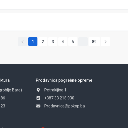
1
2
3
4
5
...
89
ktura
Prodavnica pogrebne opreme
groblje Bare)
Petrakijina 1
686
+387 33 218 930
623
Prodavnica@pokop.ba