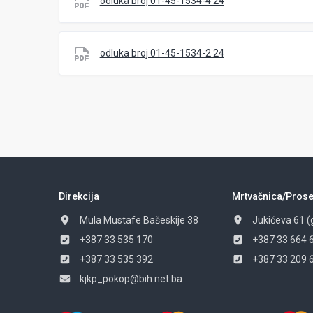
odluka broj 01-45-1534-4 24
odluka broj 01-45-1534-2 24
Direkcija
Mrtvačnica/Prose
Mula Mustafe Bašeskije 38
Jukićeva 61 (
+387 33 535 170
+387 33 664 
+387 33 535 392
+387 33 209 
kjkp_pokop@bih.net.ba