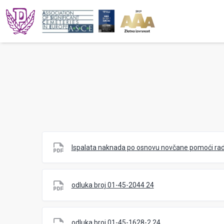
Ispalata naknada po osnovu novčane pomoći ra
odluka broj 01-45-2044 24
odluka broj 01-45-1628-2 24