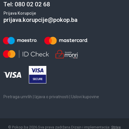
Tel:
080 02 02 68
Prijava Korupcije
prijava.korupcije@pokop.ba
Pretraga umrlih
|
Izjava o privatnosti
|
Uslovi kupovine
©
Pokop.ba
2026
.
Sva prava zadržana.
Dizajn i implementacija:
Strive