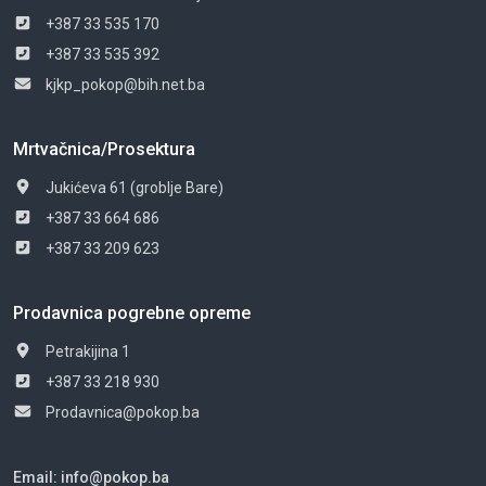
+387 33 535 170
+387 33 535 392
kjkp_pokop@bih.net.ba
Mrtvačnica/Prosektura
Jukićeva 61 (groblje Bare)
+387 33 664 686
+387 33 209 623
Prodavnica pogrebne opreme
Petrakijina 1
+387 33 218 930
Prodavnica@pokop.ba
Email:
info@pokop.ba