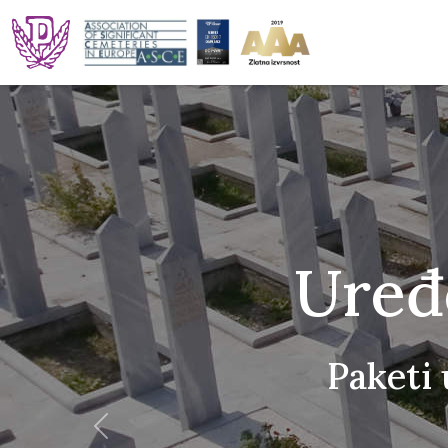
Uređ
Paketi 
prev