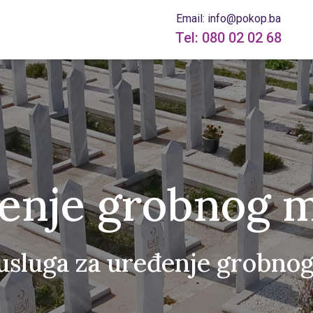
Email: info@pokop.ba
Tel: 080 02 02 68
enje grobnog m
usluga za uređenje grobno