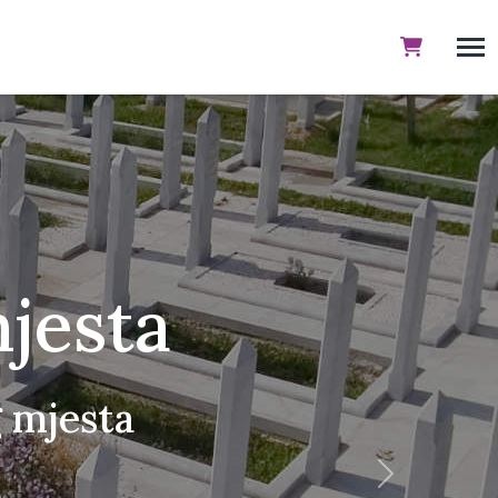
jesta
g mjesta
next