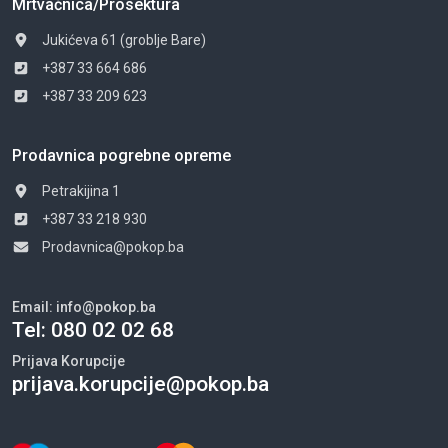
Mrtvačnica/Prosektura
Jukićeva 61 (groblje Bare)
+387 33 664 686
+387 33 209 623
Prodavnica pogrebne opreme
Petrakijina 1
+387 33 218 930
Prodavnica@pokop.ba
Email:
info@pokop.ba
Tel:
080 02 02 68
Prijava Korupcije
prijava.korupcije@pokop.ba