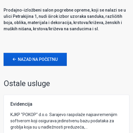
Prodajno-izložbeni salon pogrebne opreme, koji se nalazi se u
ulici Petrakijina 1, nudi širok izbor uzoraka sanduka, različitih
boja, oblika, materijala i dekoracija, krstova/križeva, ženskih i
muških nišana, krstova/križeva na sanducima i sl.
NAZAD NA POČETNU
Ostale usluge
Evidencija
KJKP "POKOP" d.o.o. Sarajevo raspolaže najsavremenijim
softverom koji osigurava jedinstvenu bazu podataka za
groblja koja su u nadležnosti preduzeća,...