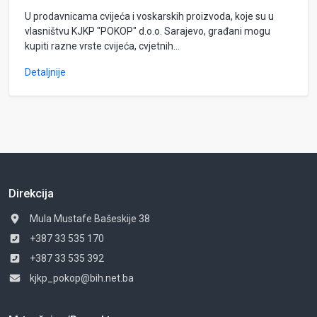
U prodavnicama cvijeća i voskarskih proizvoda, koje su u
vlasništvu KJKP "POKOP" d.o.o. Sarajevo, građani mogu
kupiti razne vrste cvijeća, cvjetnih...
Detaljnije
Direkcija
Mula Mustafe Bašeskije 38
+387 33 535 170
+387 33 535 392
kjkp_pokop@bih.net.ba