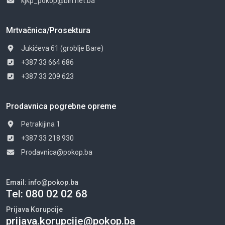
kjkp_pokop@bih.net.ba
Mrtvačnica/Prosektura
Jukićeva 61 (groblje Bare)
+387 33 664 686
+387 33 209 623
Prodavnica pogrebne opreme
Petrakijina 1
+387 33 218 930
Prodavnica@pokop.ba
Email:
info@pokop.ba
Tel:
080 02 02 68
Prijava Korupcije
prijava.korupcije@pokop.ba