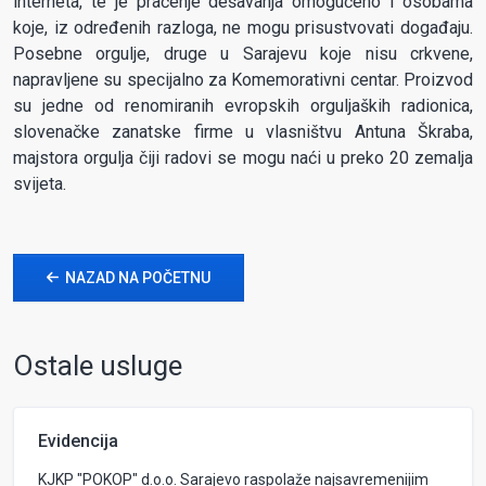
interneta, te je praćenje dešavanja omogućeno i osobama
koje, iz određenih razloga, ne mogu prisustvovati događaju.
Posebne orgulje, druge u Sarajevu koje nisu crkvene,
napravljene su specijalno za Komemorativni centar. Proizvod
su jedne od renomiranih evropskih orguljaških radionica,
slovenačke zanatske firme u vlasništvu Antuna Škraba,
majstora orgulja čiji radovi se mogu naći u preko 20 zemalja
svijeta.
NAZAD NA POČETNU
Ostale usluge
Evidencija
KJKP "POKOP" d.o.o. Sarajevo raspolaže najsavremenijim