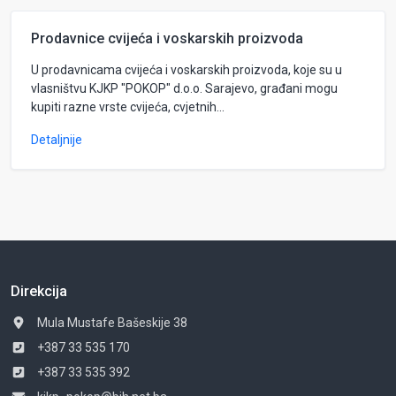
Prodavnice cvijeća i voskarskih proizvoda
U prodavnicama cvijeća i voskarskih proizvoda, koje su u
vlasništvu KJKP "POKOP" d.o.o. Sarajevo, građani mogu
kupiti razne vrste cvijeća, cvjetnih...
Detaljnije
Direkcija
Mula Mustafe Bašeskije 38
+387 33 535 170
+387 33 535 392