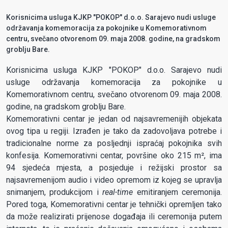
Korisnicima usluga KJKP "POKOP" d.o.o. Sarajevo nudi usluge
održavanja komemoracija za pokojnike u Komemorativnom
centru, svečano otvorenom 09. maja 2008. godine, na gradskom
groblju Bare.
Korisnicima usluga KJKP "POKOP" d.o.o. Sarajevo nudi
usluge održavanja komemoracija za pokojnike u
Komemorativnom centru, svečano otvorenom 09. maja 2008.
godine, na gradskom groblju Bare.
Komemorativni centar je jedan od najsavremenijih objekata
ovog tipa u regiji. Izrađen je tako da zadovoljava potrebe i
tradicionalne norme za posljednji ispraćaj pokojnika svih
konfesija. Komemorativni centar, površine oko 215 m², ima
94 sjedeća mjesta, a posjeduje i režijski prostor sa
najsavremenijom audio i video opremom iz kojeg se upravlja
snimanjem, produkcijom i
real-time
emitiranjem ceremonija.
Pored toga, Komemorativni centar je tehnički opremljen tako
da može realizirati prijenose događaja ili ceremonija putem