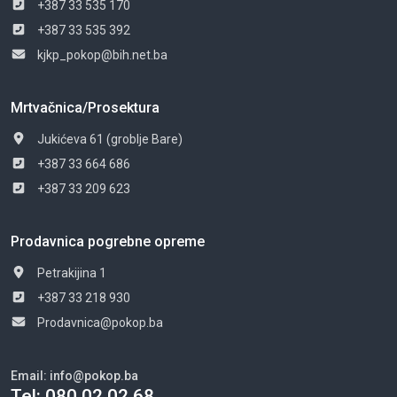
+387 33 535 170
+387 33 535 392
kjkp_pokop@bih.net.ba
Mrtvačnica/Prosektura
Jukićeva 61 (groblje Bare)
+387 33 664 686
+387 33 209 623
Prodavnica pogrebne opreme
Petrakijina 1
+387 33 218 930
Prodavnica@pokop.ba
Email:
info@pokop.ba
Tel:
080 02 02 68