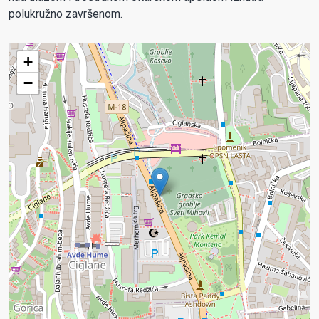
polukružno završenom.
+
−