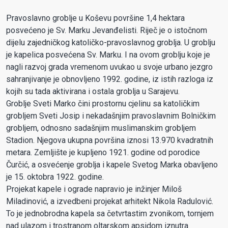
Pravoslavno groblje u Koševu površine 1,4 hektara
posvećeno je Sv. Marku Jevanđelisti. Riječ je o istočnom
dijelu zajedničkog katoličko-pravoslavnog groblja. U groblju
je kapelica posvećena Sv. Marku. I na ovom groblju koje je
nagli razvoj grada vremenom uvukao u svoje urbano jezgro
sahranjivanje je obnovljeno 1992. godine, iz istih razloga iz
kojih su tada aktivirana i ostala groblja u Sarajevu.
Groblje Sveti Marko čini prostornu cjelinu sa katoličkim
grobljem Sveti Josip i nekadašnjim pravoslavnim Bolničkim
grobljem, odnosno sadašnjim muslimanskim grobljem
Stadion. Njegova ukupna površina iznosi 13.970 kvadratnih
metara. Zemljište je kupljeno 1921. godine od porodice
Čurčić, a osvećenje groblja i kapele Svetog Marka obavljeno
je 15. oktobra 1922. godine.
Projekat kapele i ograde napravio je inžinjer Miloš
Miladinović, a izvedbeni projekat arhitekt Nikola Radulović.
To je jednobrodna kapela sa četvrtastim zvonikom, tornjem
nad ulazom i trostranom oltarskom apsidom iznutra