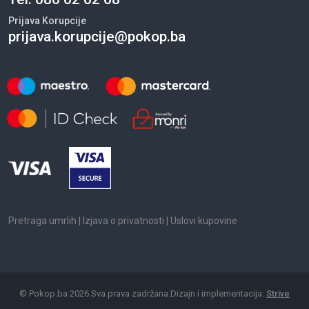
Prijava Korupcije
prijava.korupcije@pokop.ba
Pretraga umrlih
|
Izjava o privatnosti
|
Uslovi kupovine
©
Pokop.ba
2026
.
Sva prava zadržana.
Dizajn i implementacija:
Strive