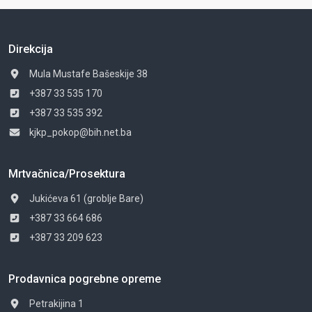
Direkcija
Mula Mustafe Bašeskije 38
+387 33 535 170
+387 33 535 392
kjkp_pokop@bih.net.ba
Mrtvačnica/Prosektura
Jukićeva 61 (groblje Bare)
+387 33 664 686
+387 33 209 623
Prodavnica pogrebne opreme
Petrakijina 1