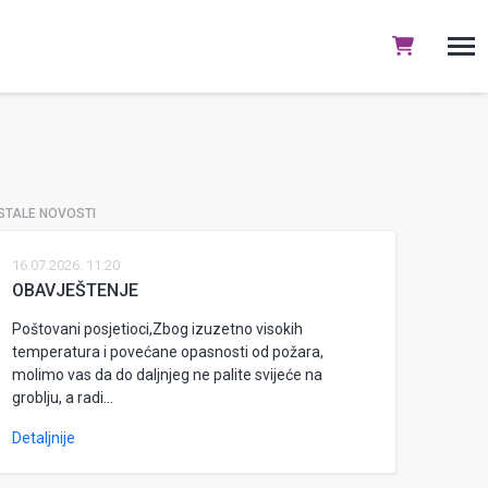
STALE NOVOSTI
16.07.2026. 11:20
OBAVJEŠTENJE
Poštovani posjetioci,Zbog izuzetno visokih
temperatura i povećane opasnosti od požara,
molimo vas da do daljnjeg ne palite svijeće na
groblju, a radi...
Detaljnije