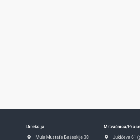
Direkcija
Mrtvačnica/Prose
Mula Mustafe Bašeskije 38
Jukićeva 61 (