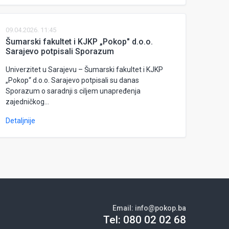
09.04.2026. 11:45
Šumarski fakultet i KJKP „Pokop" d.o.o.
Sarajevo potpisali Sporazum
Univerzitet u Sarajevu – Šumarski fakultet i KJKP
„Pokop“ d.o.o. Sarajevo potpisali su danas
Sporazum o saradnji s ciljem unapređenja
zajedničkog...
Detaljnije
Email:
info@pokop.ba
Tel:
080 02 02 68