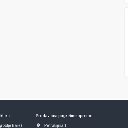
ktura
Prodavnica pogrebne opreme
groblje Bare)
Petrakijina 1