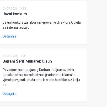
03.07.2026. 11:38
Javni konkurs
Javni konkurs za izbor i imenovanje direktora Odjela
za internu reviziju
Detaljnije
26.05.2026. 13:02
Bajram Šerif Mubarek Olsun
Povodom nastupajućeg Kurban - bajrama, svim
uposlenicima, saradnicima i građanima islamske
vjeroispovijesti upućujemo iskrene čestitke, uz želju
da...
Detaljnije