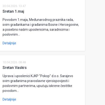
30.04.2026. 13:47
Sretan 1.maj
Povodom 1.maja, Međunarodnog praznika rada,
svim građankama i građanima Bosne i Hercegovine,
a posebno našim uposlenicima, saradnicima i
poslovnim...
Detaljnije
10.04.2026. 08:48
Sretan Vaskrs
Uprava i uposlenici KJKP "Pokop" d.o.o. Sarajevo
svim građanima pravoslavne vjeroispovijesti i
poslovnim partnerima, upućuju iskrene čestitke
povodom...
Detaljnije