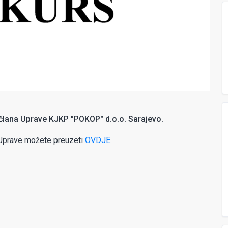
e člana Uprave KJKP "POKOP" d.o.o. Sarajevo.
a Uprave možete preuzeti
OVDJE.