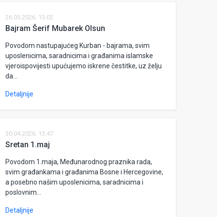
26.05.2026. 13:02
Bajram Šerif Mubarek Olsun
Povodom nastupajućeg Kurban - bajrama, svim
uposlenicima, saradnicima i građanima islamske
vjeroispovijesti upućujemo iskrene čestitke, uz želju
da...
Detaljnije
30.04.2026. 13:47
Sretan 1.maj
Povodom 1.maja, Međunarodnog praznika rada,
svim građankama i građanima Bosne i Hercegovine,
a posebno našim uposlenicima, saradnicima i
poslovnim...
Detaljnije