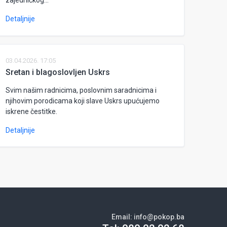
zajedničkog...
Detaljnije
03.04.2026. 17:05
Sretan i blagoslovljen Uskrs
Svim našim radnicima, poslovnim saradnicima i
njihovim porodicama koji slave Uskrs upućujemo
iskrene čestitke.
Detaljnije
Email:
info@pokop.ba