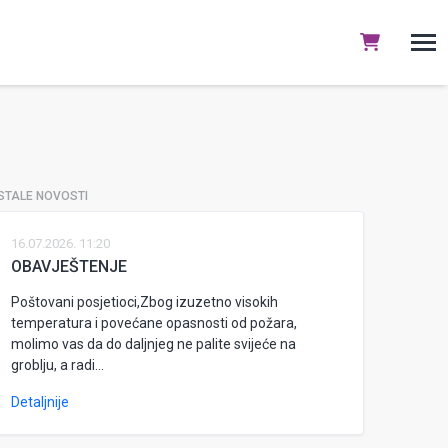
STALE NOVOSTI
16.07.2026. 11:20
OBAVJEŠTENJE
Poštovani posjetioci,Zbog izuzetno visokih
temperatura i povećane opasnosti od požara,
molimo vas da do daljnjeg ne palite svijeće na
groblju, a radi...
Detaljnije