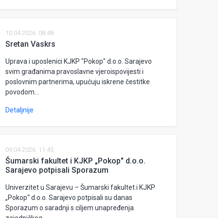
10.04.2026. 08:48
Sretan Vaskrs
Uprava i uposlenici KJKP "Pokop" d.o.o. Sarajevo
svim građanima pravoslavne vjeroispovijesti i
poslovnim partnerima, upućuju iskrene čestitke
povodom...
Detaljnije
09.04.2026. 11:45
Šumarski fakultet i KJKP „Pokop" d.o.o.
Sarajevo potpisali Sporazum
Univerzitet u Sarajevu – Šumarski fakultet i KJKP
„Pokop“ d.o.o. Sarajevo potpisali su danas
Sporazum o saradnji s ciljem unapređenja