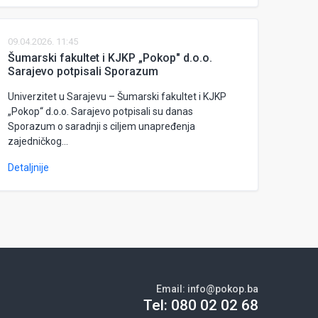
09.04.2026. 11:45
Šumarski fakultet i KJKP „Pokop" d.o.o.
Sarajevo potpisali Sporazum
Univerzitet u Sarajevu – Šumarski fakultet i KJKP
„Pokop“ d.o.o. Sarajevo potpisali su danas
Sporazum o saradnji s ciljem unapređenja
zajedničkog...
Detaljnije
Email:
info@pokop.ba
Tel:
080 02 02 68