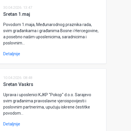
30.04.2026. 13:47
Sretan 1.maj
Povodom 1.maja, Međunarodnog praznika rada,
svim građankama i građanima Bosne i Hercegovine,
a posebno našim uposlenicima, saradnicima i
poslovnim...
Detaljnije
10.04.2026. 08:48
Sretan Vaskrs
Uprava i uposlenici KJKP "Pokop" d.o.o. Sarajevo
svim građanima pravoslavne vjeroispovijesti i
poslovnim partnerima, upućuju iskrene čestitke
povodom...
Detaljnije