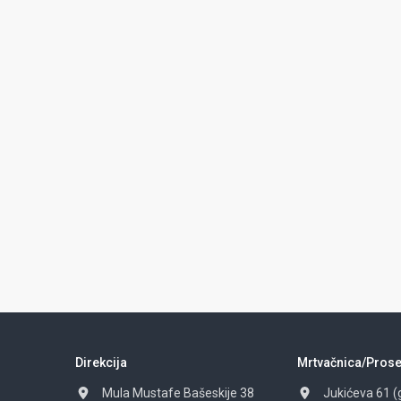
Direkcija
Mrtvačnica/Prose
Mula Mustafe Bašeskije 38
Jukićeva 61 (