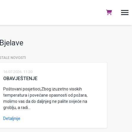
Bjelave
STALE NOVOSTI
16.07.2026. 11:20
OBAVJEŠTENJE
Poštovani posjetioci,Zbog izuzetno visokih
temperatura i povećane opasnosti od požara,
molimo vas da do daljnjeg ne palite svijeće na
groblju, a radi...
Detaljnije