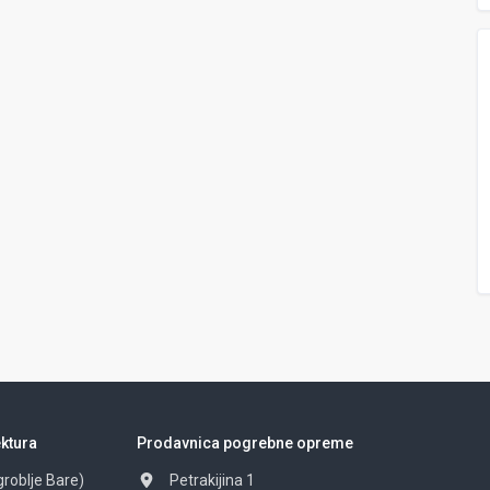
ktura
Prodavnica pogrebne opreme
groblje Bare)
Petrakijina 1