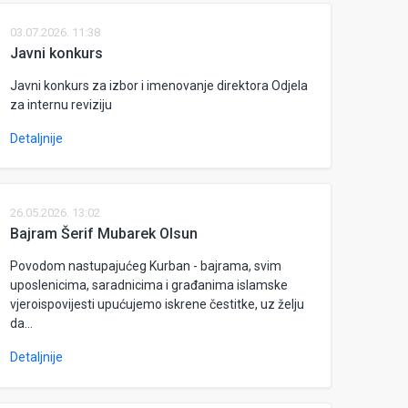
03.07.2026. 11:38
Javni konkurs
Javni konkurs za izbor i imenovanje direktora Odjela
za internu reviziju
Detaljnije
26.05.2026. 13:02
Bajram Šerif Mubarek Olsun
Povodom nastupajućeg Kurban - bajrama, svim
uposlenicima, saradnicima i građanima islamske
vjeroispovijesti upućujemo iskrene čestitke, uz želju
da...
Detaljnije