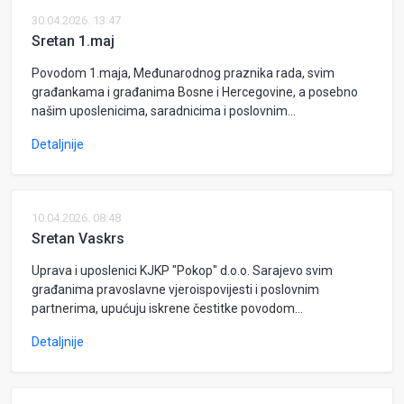
30.04.2026. 13:47
Sretan 1.maj
Povodom 1.maja, Međunarodnog praznika rada, svim
građankama i građanima Bosne i Hercegovine, a posebno
našim uposlenicima, saradnicima i poslovnim...
Detaljnije
10.04.2026. 08:48
Sretan Vaskrs
Uprava i uposlenici KJKP "Pokop" d.o.o. Sarajevo svim
građanima pravoslavne vjeroispovijesti i poslovnim
partnerima, upućuju iskrene čestitke povodom...
Detaljnije