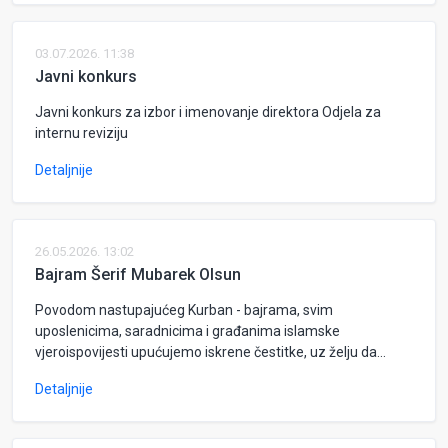
03.07.2026. 11:38
Javni konkurs
Javni konkurs za izbor i imenovanje direktora Odjela za
internu reviziju
Detaljnije
26.05.2026. 13:02
Bajram Šerif Mubarek Olsun
Povodom nastupajućeg Kurban - bajrama, svim
uposlenicima, saradnicima i građanima islamske
vjeroispovijesti upućujemo iskrene čestitke, uz želju da...
Detaljnije