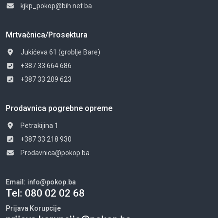
kjkp_pokop@bih.net.ba
Mrtvačnica/Prosektura
Jukićeva 61 (groblje Bare)
+387 33 664 686
+387 33 209 623
Prodavnica pogrebne opreme
Petrakijina 1
+387 33 218 930
Prodavnica@pokop.ba
Email:
info@pokop.ba
Tel:
080 02 02 68
Prijava Korupcije