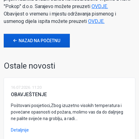
"Pokop" d.o.o. Sarajevo možete preuzeti
OVDJE.
Obavijest o vremenu i mjestu održavanja pismenog i
usmenog dijela ispita možete preuzeti
OVDJE.
NAZAD NA POČETNU
Ostale novosti
16.07.2026. 11:20
OBAVJEŠTENJE
Poštovani posjetioci,Zbog izuzetno visokih temperatura i
povećane opasnosti od požara, molimo vas da do daljnjeg
ne palite svijeće na groblju, a radi...
Detaljnije