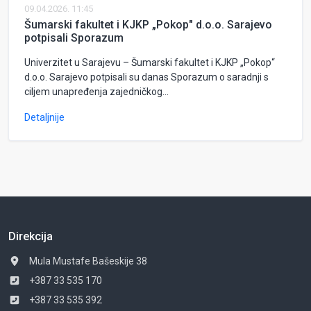
09.04.2026. 11:45
Šumarski fakultet i KJKP „Pokop" d.o.o. Sarajevo
potpisali Sporazum
Univerzitet u Sarajevu – Šumarski fakultet i KJKP „Pokop“
d.o.o. Sarajevo potpisali su danas Sporazum o saradnji s
ciljem unapređenja zajedničkog...
Detaljnije
Direkcija
Mula Mustafe Bašeskije 38
+387 33 535 170
+387 33 535 392