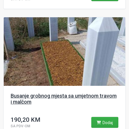
Busanje grobnog mjesta sa umjetnom travom
i malčom
190,20 KM
Dodaj
SA PDV-OM