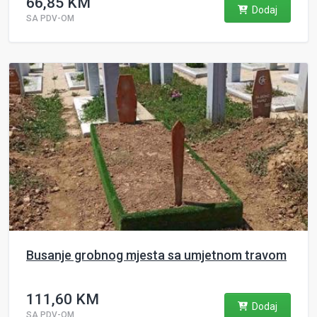
66,85 KM
Dodaj
SA PDV-OM
Busanje grobnog mjesta sa umjetnom travom
111,60 KM
Dodaj
SA PDV-OM