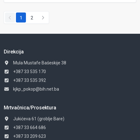
1
2
Direkcija
Mula Mustafe Bašeskije 38
+387 33 535 170
+387 33 535 392
kjkp_pokop@bih.net.ba
Mrtvačnica/Prosektura
Jukićeva 61 (groblje Bare)
+387 33 664 686
+387 33 209 623