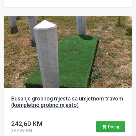
Busanje grobnog mjesta sa umjetnom travom
(kompletno grobno mjesto)
242,60 KM
Dodaj
SA PDV-OM