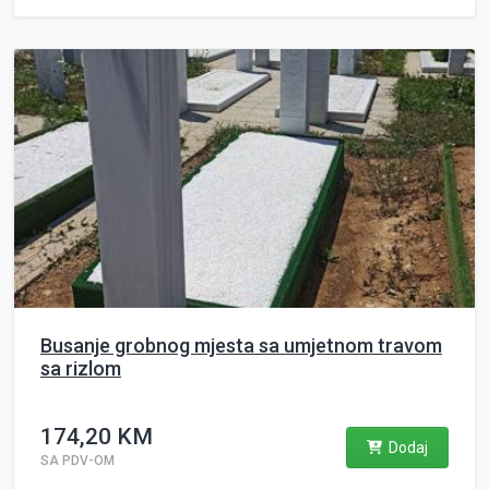
Busanje grobnog mjesta sa umjetnom travom
sa rizlom
174,20 KM
Dodaj
SA PDV-OM