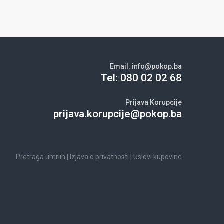
Email:
info@pokop.ba
Tel:
080 02 02 68
Prijava Korupcije
prijava.korupcije@pokop.ba
Pretraga umrlih
|
Izjava o privatnosti
|
Uslovi kupovine