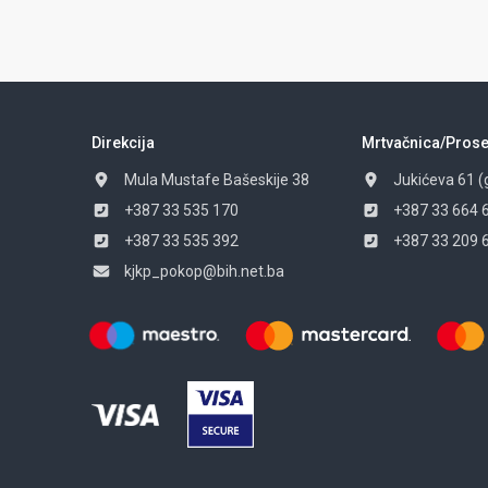
Direkcija
Mrtvačnica/Prose
Mula Mustafe Bašeskije 38
Jukićeva 61 (
+387 33 535 170
+387 33 664 
+387 33 535 392
+387 33 209 
kjkp_pokop@bih.net.ba