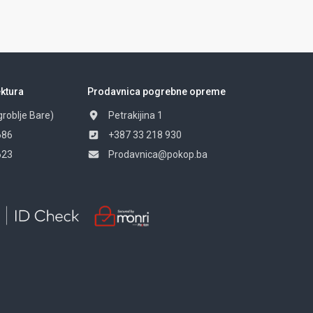
ktura
Prodavnica pogrebne opreme
groblje Bare)
Petrakijina 1
686
+387 33 218 930
623
Prodavnica@pokop.ba