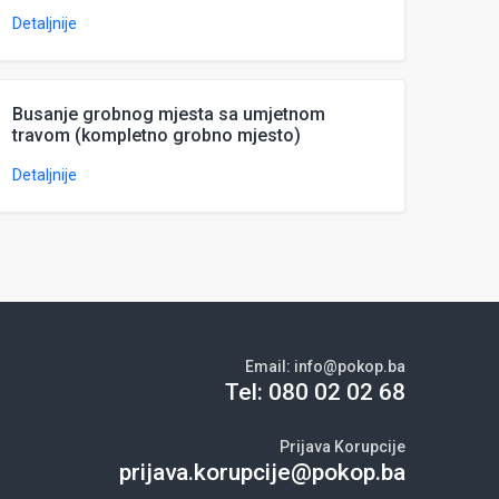
Detaljnije
Busanje grobnog mjesta sa umjetnom
travom (kompletno grobno mjesto)
Detaljnije
Email:
info@pokop.ba
Tel:
080 02 02 68
Prijava Korupcije
prijava.korupcije@pokop.ba