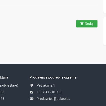
Dodaj
ktura
Prodavnica pogrebne opreme
groblje Bare)
Petrakijina 1
686
+387 33 218 930
623
Prodavnica@pokop.ba