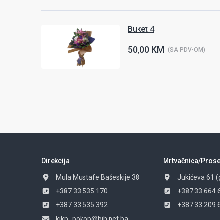
Buket 4
50,00 KM
(SA PDV-OM)
Direkcija
Mrtvačnica/Prose
Mula Mustafe Bašeskije 38
Jukićeva 61 (
+387 33 535 170
+387 33 664 
+387 33 535 392
+387 33 209 
kjkp_pokop@bih.net.ba