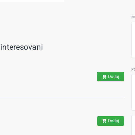
N
ainteresovani
P
Dodaj
Dodaj