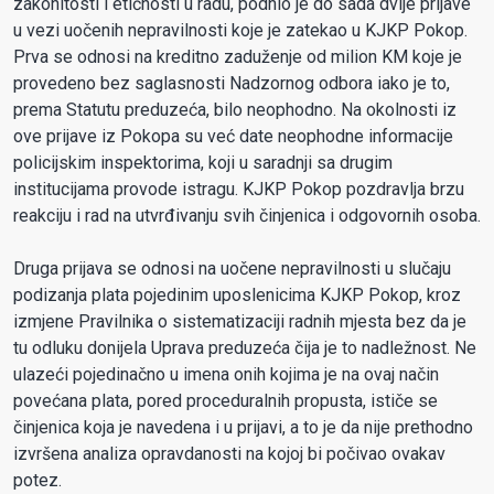
zakonitosti i etičnosti u radu, podnio je do sada dvije prijave
u vezi uočenih nepravilnosti koje je zatekao u KJKP Pokop.
Prva se odnosi na kreditno zaduženje od milion KM koje je
provedeno bez saglasnosti Nadzornog odbora iako je to,
prema Statutu preduzeća, bilo neophodno. Na okolnosti iz
ove prijave iz Pokopa su već date neophodne informacije
policijskim inspektorima, koji u saradnji sa drugim
institucijama provode istragu. KJKP Pokop pozdravlja brzu
reakciju i rad na utvrđivanju svih činjenica i odgovornih osoba.
Druga prijava se odnosi na uočene nepravilnosti u slučaju
podizanja plata pojedinim uposlenicima KJKP Pokop, kroz
izmjene Pravilnika o sistematizaciji radnih mjesta bez da je
tu odluku donijela Uprava preduzeća čija je to nadležnost. Ne
ulazeći pojedinačno u imena onih kojima je na ovaj način
povećana plata, pored proceduralnih propusta, ističe se
činjenica koja je navedena i u prijavi, a to je da nije prethodno
izvršena analiza opravdanosti na kojoj bi počivao ovakav
potez.