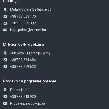
Direkcija
Mula Mustafe Bašeskije 38
+387 33 535 170
+387 33 535 392
kjkp_pokop@bih.net.ba
Mrtvačnica/Prosektura
Jukićeva 61 (groblje Bare)
+387 33 664 686
+387 33 209 623
Prodavnica pogrebne opreme
Petrakijina 1
+387 33 218 930
Prodavnica@pokop.ba