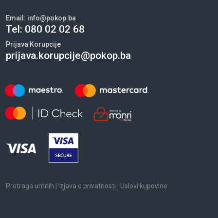
Email:
info@pokop.ba
Tel:
080 02 02 68
Prijava Korupcije
prijava.korupcije@pokop.ba
Pretraga umrlih
|
Izjava o privatnosti
|
Uslovi kupovine