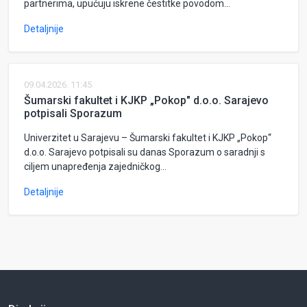
partnerima, upućuju iskrene čestitke povodom...
Detaljnije
09.04.2026. 11:45
Šumarski fakultet i KJKP „Pokop" d.o.o. Sarajevo
potpisali Sporazum
Univerzitet u Sarajevu – Šumarski fakultet i KJKP „Pokop“
d.o.o. Sarajevo potpisali su danas Sporazum o saradnji s
ciljem unapređenja zajedničkog...
Detaljnije