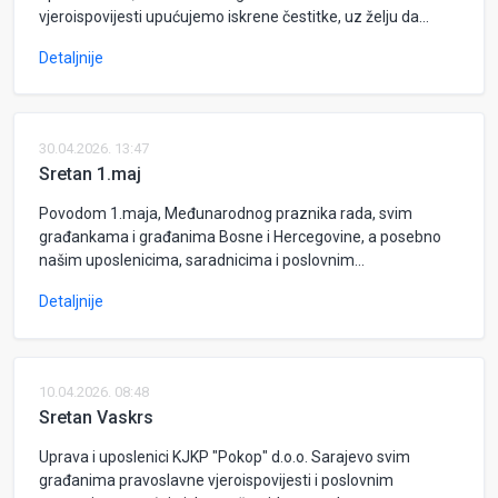
vjeroispovijesti upućujemo iskrene čestitke, uz želju da...
Detaljnije
30.04.2026. 13:47
Sretan 1.maj
Povodom 1.maja, Međunarodnog praznika rada, svim
građankama i građanima Bosne i Hercegovine, a posebno
našim uposlenicima, saradnicima i poslovnim...
Detaljnije
10.04.2026. 08:48
Sretan Vaskrs
Uprava i uposlenici KJKP "Pokop" d.o.o. Sarajevo svim
građanima pravoslavne vjeroispovijesti i poslovnim