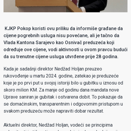
KJKP Pokop koristi ovu priliku da informiše građane da
cijene pogrebnih usluga nisu povećane, ali je tačno da
Vlada Kantona Sarajevo kao Osnivač preduzeća koji
određuje ove cijene, vodi aktivnosti u ovom pravcu budući
da su trenutne cijene usluga utvrđene prije 28 godina.
Kada je sadašnji direktor Nedžad Holjan preuzeo
rukovođenje u martu 2024. godine, zatekao je preduzeće
koje je po prvi put u svojoj istoriji bilo u gubitku u iznosu od
skoro milion KM. Za manje od godinu dana mandata nove
Uprave saniran je gubitak i ostvarena dobit. To pokazuje da
se domaćinskim, transparentnim i odgovornim pristupom u
svakom preduzeću može napraviti dobar rezultat.
Aktuelni direktor, Nedžad Holjan, vodeći se principima