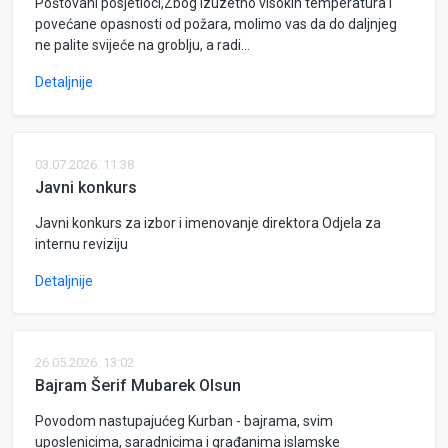
Poštovani posjetioci,Zbog izuzetno visokih temperatura i
povećane opasnosti od požara, molimo vas da do daljnjeg
ne palite svijeće na groblju, a radi...
Detaljnije
03.07.2026. 11:38
Javni konkurs
Javni konkurs za izbor i imenovanje direktora Odjela za
internu reviziju
Detaljnije
26.05.2026. 13:02
Bajram Šerif Mubarek Olsun
Povodom nastupajućeg Kurban - bajrama, svim
uposlenicima, saradnicima i građanima islamske