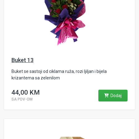
Buket 13
Buket se sastoji od ciklama ruža, rozi ljiljan i bijela
krizantema sa zelenilom
44,00 KM
Dodaj
SA PDV-OM