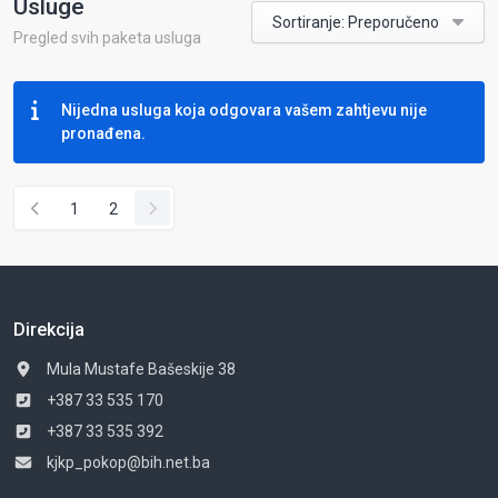
Usluge
Sortiranje: Preporučeno
Pregled svih paketa usluga
Nijedna usluga koja odgovara vašem zahtjevu nije
pronađena.
1
2
Direkcija
Mula Mustafe Bašeskije 38
+387 33 535 170
+387 33 535 392
kjkp_pokop@bih.net.ba