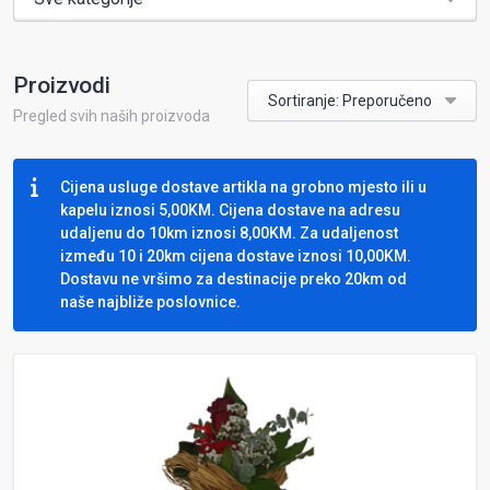
Proizvodi
Sortiranje: Preporučeno
Pregled svih naših proizvoda
Cijena usluge dostave artikla na grobno mjesto ili u
kapelu iznosi 5,00KM. Cijena dostave na adresu
udaljenu do 10km iznosi 8,00KM. Za udaljenost
između 10 i 20km cijena dostave iznosi 10,00KM.
Dostavu ne vršimo za destinacije preko 20km od
naše najbliže poslovnice.