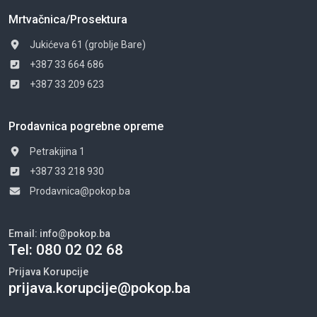
Mrtvačnica/Prosektura
Jukićeva 61 (groblje Bare)
+387 33 664 686
+387 33 209 623
Prodavnica pogrebne opreme
Petrakijina 1
+387 33 218 930
Prodavnica@pokop.ba
Email:
info@pokop.ba
Tel:
080 02 02 68
Prijava Korupcije
prijava.korupcije@pokop.ba