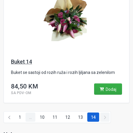
Buket 14
Buket se sastoji od rozih ruža i rozih ljiljana sa zelenilom
84,50 KM
Dodaj
SA PDV-OM
1
...
10
11
12
13
14