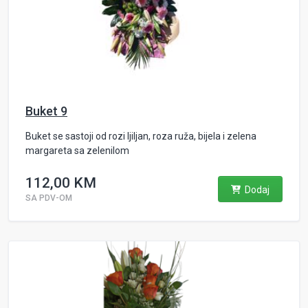
Buket 9
Buket se sastoji od rozi ljiljan, roza ruža, bijela i zelena
margareta sa zelenilom
112,00 KM
Dodaj
SA PDV-OM