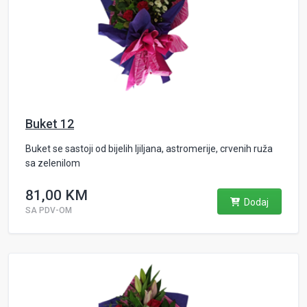
Buket 12
Buket se sastoji od bijelih ljiljana, astromerije, crvenih ruža
sa zelenilom
81,00 KM
Dodaj
SA PDV-OM