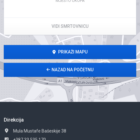
MJESTO UKOPA
VIDI SMRTOVNICU
PRIKAŽI MAPU
NAZAD NA POČETNU
Direkcija
Mula Mustafe Bašeskije 38
+387 33 535 170