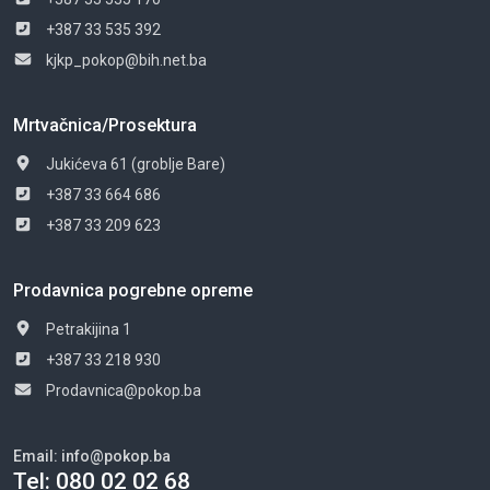
+387 33 535 392
kjkp_pokop@bih.net.ba
Mrtvačnica/Prosektura
Jukićeva 61 (groblje Bare)
+387 33 664 686
+387 33 209 623
Prodavnica pogrebne opreme
Petrakijina 1
+387 33 218 930
Prodavnica@pokop.ba
Email:
info@pokop.ba
Tel:
080 02 02 68