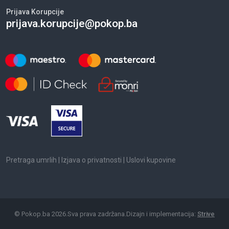
Prijava Korupcije
prijava.korupcije@pokop.ba
Pretraga umrlih
|
Izjava o privatnosti
|
Uslovi kupovine
©
Pokop.ba
2026
.
Sva prava zadržana.
Dizajn i implementacija:
Strive