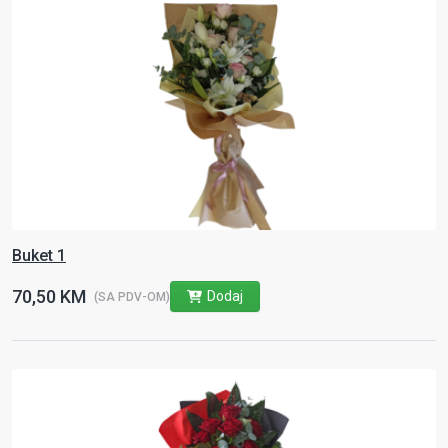
Buket 1
70,50 KM
Dodaj
(SA PDV-OM)