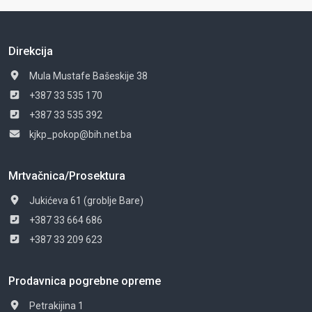
Direkcija
Mula Mustafe Bašeskije 38
+387 33 535 170
+387 33 535 392
kjkp_pokop@bih.net.ba
Mrtvačnica/Prosektura
Jukićeva 61 (groblje Bare)
+387 33 664 686
+387 33 209 623
Prodavnica pogrebne opreme
Petrakijina 1