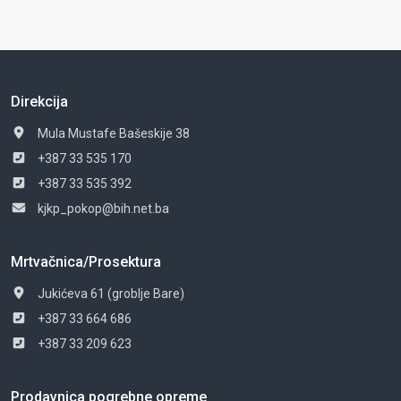
Direkcija
Mula Mustafe Bašeskije 38
+387 33 535 170
+387 33 535 392
kjkp_pokop@bih.net.ba
Mrtvačnica/Prosektura
Jukićeva 61 (groblje Bare)
+387 33 664 686
+387 33 209 623
Prodavnica pogrebne opreme