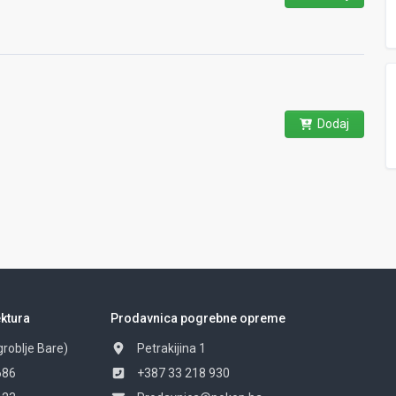
Dodaj
ktura
Prodavnica pogrebne opreme
groblje Bare)
Petrakijina 1
686
+387 33 218 930