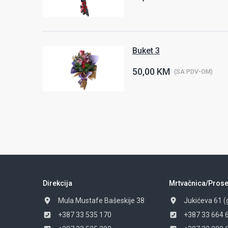
Buket 3
50,00 KM
(SA PDV-OM)
Direkcija
Mrtvačnica/Prose
Mula Mustafe Bašeskije 38
Jukićeva 61 (
+387 33 535 170
+387 33 664 