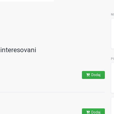
N
ainteresovani
P
Dodaj
Dodaj