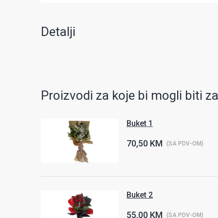
Detalji
Proizvodi za koje bi mogli biti z
Buket 1
70,50 KM
(SA PDV-OM)
Buket 2
55,00 KM
(SA PDV-OM)