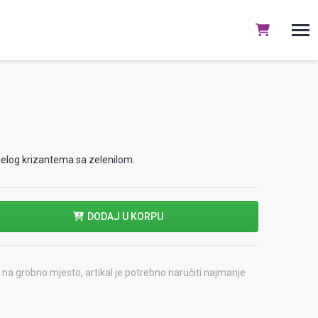
bijelog krizantema sa zelenilom.
DODAJ U KORPU
na grobno mjesto, artikal je potrebno naručiti najmanje