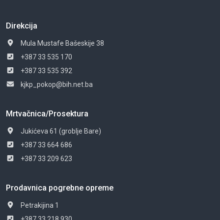
Direkcija
Mula Mustafe Bašeskije 38
+387 33 535 170
+387 33 535 392
kjkp_pokop@bih.net.ba
Mrtvačnica/Prosektura
Jukićeva 61 (groblje Bare)
+387 33 664 686
+387 33 209 623
Prodavnica pogrebne opreme
Petrakijina 1
+387 33 218 930