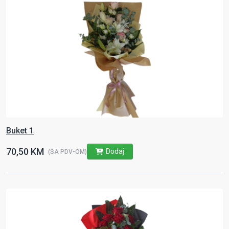
Buket 1
70,50 KM
Dodaj
(SA PDV-OM)