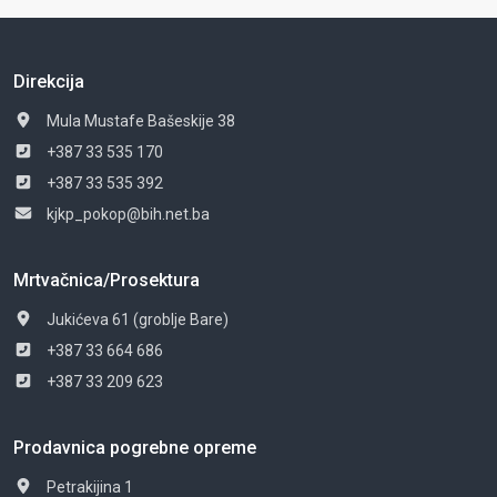
Direkcija
Mula Mustafe Bašeskije 38
+387 33 535 170
+387 33 535 392
kjkp_pokop@bih.net.ba
Mrtvačnica/Prosektura
Jukićeva 61 (groblje Bare)
+387 33 664 686
+387 33 209 623
Prodavnica pogrebne opreme
Petrakijina 1