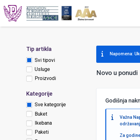
Tip artikla
Napomena: Ukol
Svi tipovi
Usluge
Novo u ponudi
Proizvodi
Kategorije
Godišnja nakn
Sve kategorije
Buket
Važna Nap
Ikebana
održavanj
Paketi
Za godine