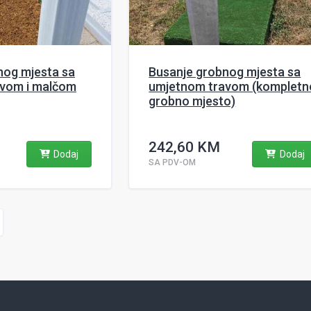
nog mjesta sa
Busanje grobnog mjesta sa
vom i malčom
umjetnom travom (kompletn
grobno mjesto)
242,60 KM
Dodaj
Dodaj
SA PDV-OM