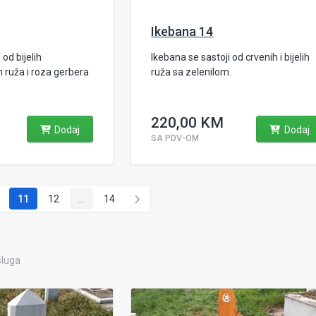
Ikebana 14
 od bijelih
Ikebana se sastoji od crvenih i bijelih
h ruža i roza gerbera
ruža sa zelenilom.
220,00 KM
Dodaj
Dodaj
SA PDV-OM
11
12
...
14
sluga