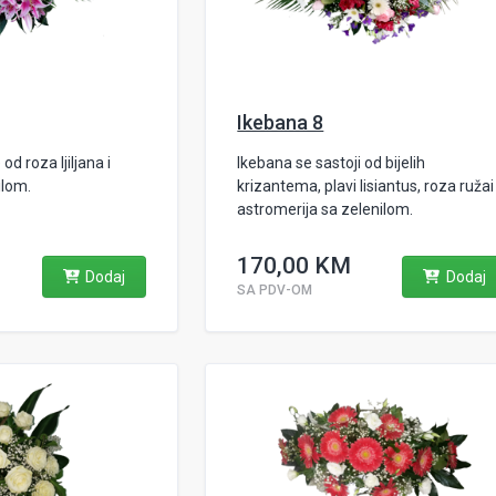
Ikebana 8
od roza ljiljana i
Ikebana se sastoji od bijelih
ilom.
krizantema, plavi lisiantus, roza ružai
astromerija sa zelenilom.
170,00 KM
Dodaj
Dodaj
SA PDV-OM