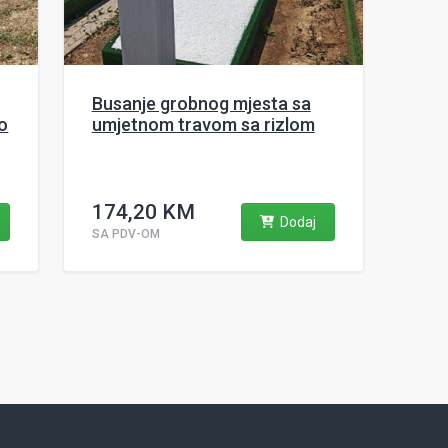
Busanje grobnog mjesta sa
o
umjetnom travom sa rizlom
174,20 KM
Dodaj
SA PDV-OM