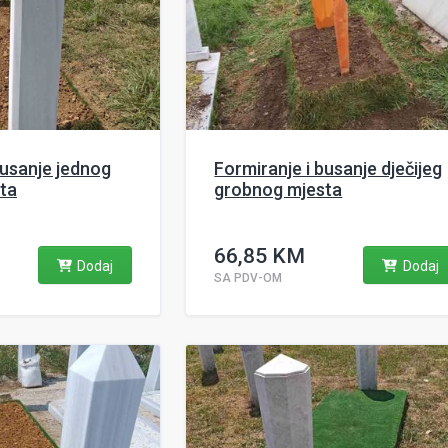
busanje jednog
Formiranje i busanje dječijeg
ta
grobnog mjesta
66,85 KM
Dodaj
Dodaj
SA PDV-OM