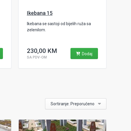
Ikebana 15
Ikebana se sastoji od bijelih ruža sa
zelenilom.
230,00 KM
Dodaj
SA PDV-OM
Sortiranje: Preporučeno