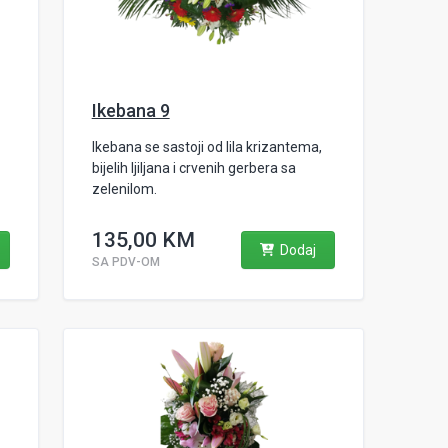
Ikebana 9
Ikebana se sastoji od lila krizantema,
bijelih ljiljana i crvenih gerbera sa
zelenilom.
135,00 KM
Dodaj
SA PDV-OM