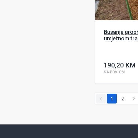
Busanje grob
umjetnom tra
190,20 KM
SA PDV-OM
1
2