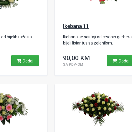
Ikebana 11
 od bijelih ruža sa
Ikebana se sastoji od crvenih gerbera 
bijeli lisiantus sa zelenilom.
90,00 KM
Dodaj
Dodaj
SA PDV-OM