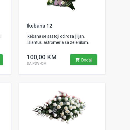
Ikebana 12
i
Ikebana se sastoji od roza ljiljan,
lisiantus, astromeria sa zelenilom.
100,00 KM
Dodaj
SA PDV-OM