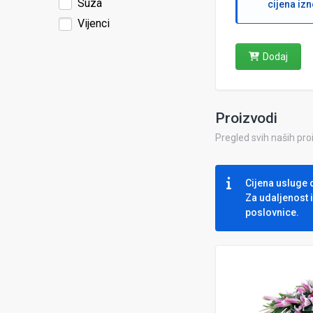
Suza
cijena iz
Vijenci
Dodaj
Proizvodi
Pregled svih naših pr
Cijena usluge 
Za udaljenost 
poslovnice.