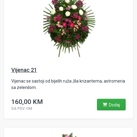
Vijenac 21
Vijenac se sastoji od bijelih ruža ,lila krizantema, astromeria
sa zelenilom.
160,00 KM
Dodaj
SA PDV-OM