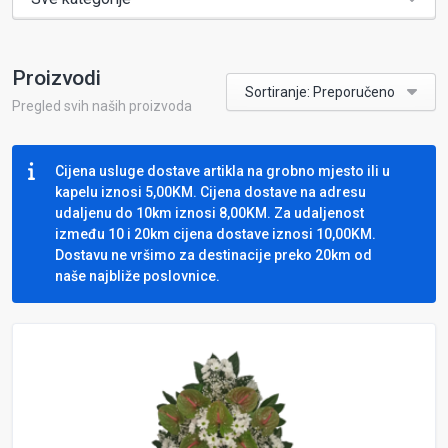
Proizvodi
Sortiranje: Preporučeno
Pregled svih naših proizvoda
Cijena usluge dostave artikla na grobno mjesto ili u
kapelu iznosi 5,00KM. Cijena dostave na adresu
udaljenu do 10km iznosi 8,00KM. Za udaljenost
između 10 i 20km cijena dostave iznosi 10,00KM.
Dostavu ne vršimo za destinacije preko 20km od
naše najbliže poslovnice.