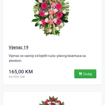
Vijenac 19
Vijenac se sastoji od bijelih ruža i plavog lisiantusa sa
zlenilom.
165,00 KM
Dodaj
SA PDV-OM