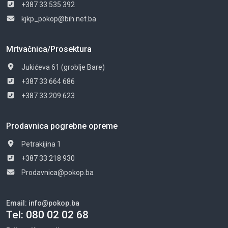
+387 33 535 392
kjkp_pokop@bih.net.ba
Mrtvačnica/Prosektura
Jukićeva 61 (groblje Bare)
+387 33 664 686
+387 33 209 623
Prodavnica pogrebne opreme
Petrakijina 1
+387 33 218 930
Prodavnica@pokop.ba
Email:
info@pokop.ba
Tel:
080 02 02 68