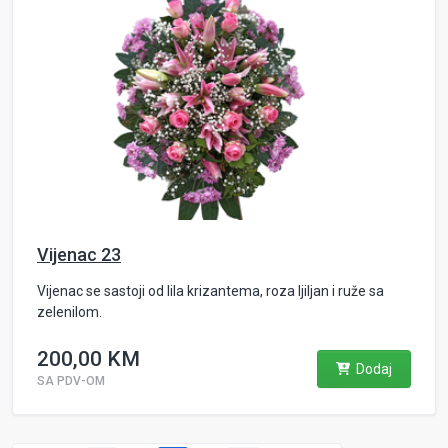
Vijenac 23
Vijenac se sastoji od lila krizantema, roza ljiljan i ruže sa
zelenilom.
200,00 KM
Dodaj
SA PDV-OM