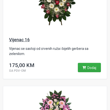
Vijenac 16
Vijenac se sastoji od crvenih ruža i bijelih gerbera sa
zelenilom.
175,00 KM
Dodaj
SA PDV-OM