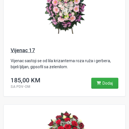
Vijenac 17
Vijenac sastoji se od lila krizantema roza ruža i gerbera,
bijeli ljiljan, gipsofil sa zelenilom.
185,00 KM
Dodaj
SA PDV-OM