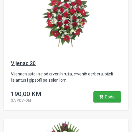
Vijenac 20
Vijenac sastoji se od crvenih ruža, crvenih gerbera, bijeli
lisiantus i gipsofil sa zelenilom.
190,00 KM
Dodaj
SA PDV-OM