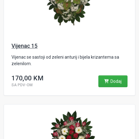
Vijenac 15
Vijenac se sastoji od zeleni anturij i bijela krizantema sa
zelenilom.
170,00 KM
Dodaj
SA PDV-OM