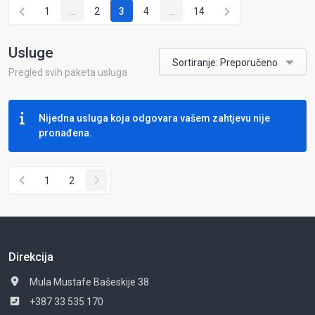
1
...
2
3
4
...
14
Usluge
Sortiranje: Preporučeno
Pregled svih paketa usluga
Nijedna usluga koja odgovara vašem zahtjevu nije
pronađena.
1
2
Direkcija
Mula Mustafe Bašeskije 38
+387 33 535 170