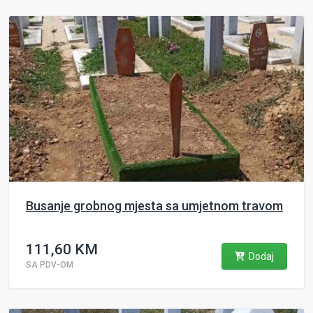
Busanje grobnog mjesta sa umjetnom travom
111,60 KM
Dodaj
SA PDV-OM