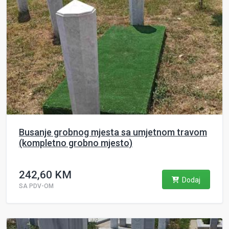
Busanje grobnog mjesta sa umjetnom travom
(kompletno grobno mjesto)
242,60 KM
Dodaj
SA PDV-OM