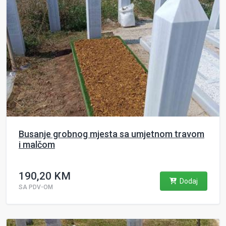
Busanje grobnog mjesta sa umjetnom travom
i malčom
190,20 KM
Dodaj
SA PDV-OM