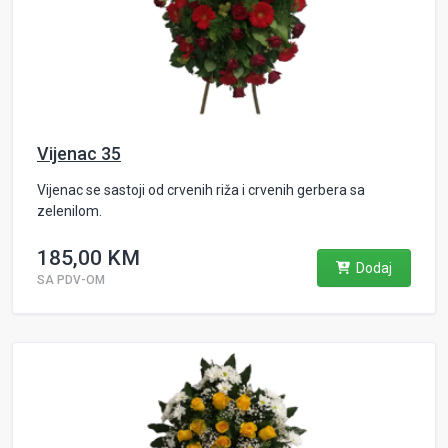
Vijenac 35
Vijenac se sastoji od crvenih riža i crvenih gerbera sa
zelenilom.
185,00 KM
Dodaj
SA PDV-OM