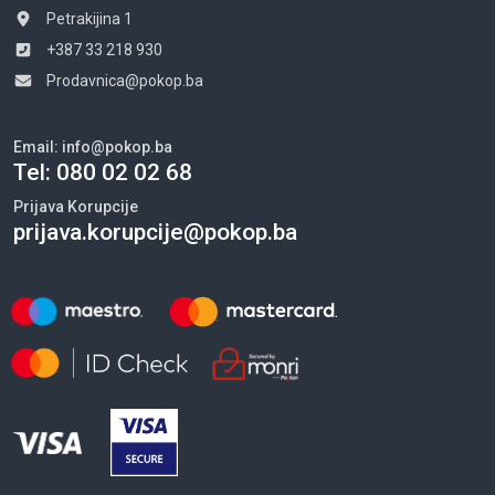
Petrakijina 1
+387 33 218 930
Prodavnica@pokop.ba
Email:
info@pokop.ba
Tel:
080 02 02 68
Prijava Korupcije
prijava.korupcije@pokop.ba