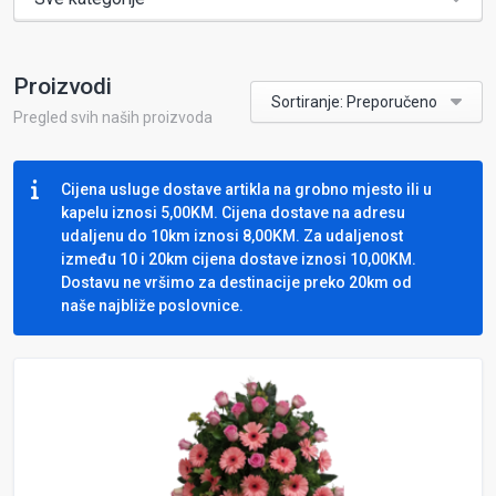
Proizvodi
Sortiranje: Preporučeno
Pregled svih naših proizvoda
Cijena usluge dostave artikla na grobno mjesto ili u
kapelu iznosi 5,00KM. Cijena dostave na adresu
udaljenu do 10km iznosi 8,00KM. Za udaljenost
između 10 i 20km cijena dostave iznosi 10,00KM.
Dostavu ne vršimo za destinacije preko 20km od
naše najbliže poslovnice.