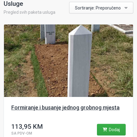
Usluge
Sortiranje: Preporučeno
Pregled svih paketa usluga
Formiranje i busanje jednog grobnog mjesta
113,95 KM
Dodaj
SA PDV-OM