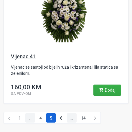
Vijenac 41
Vijenac se sastoji od bijelih ruža i krizantena i lila statica sa
zelenilom.
160,00 KM
Dodaj
SA PDV-OM
1
...
4
5
6
...
14