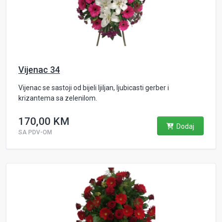
Vijenac 34
Vijenac se sastoji od bijeli ljiljan, ljubicasti gerber i
krizantema sa zelenilom.
170,00 KM
Dodaj
SA PDV-OM