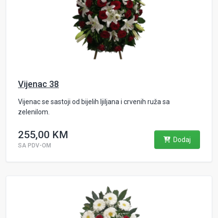
Vijenac 38
Vijenac se sastoji od bijelih ljiljana i crvenih ruža sa
zelenilom.
255,00 KM
Dodaj
SA PDV-OM