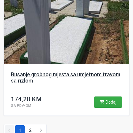
Busanje grobnog mjesta sa umjetnom travom
sa rizlom
174,20 KM
Dodaj
SA PDV-OM
1
2