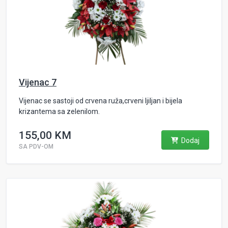
Vijenac 7
Vijenac se sastoji od crvena ruža,crveni ljiljan i bijela
krizantema sa zelenilom.
155,00 KM
Dodaj
SA PDV-OM