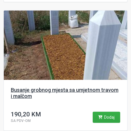
Busanje grobnog mjesta sa umjetnom travom
i malčom
190,20 KM
Dodaj
SA PDV-OM