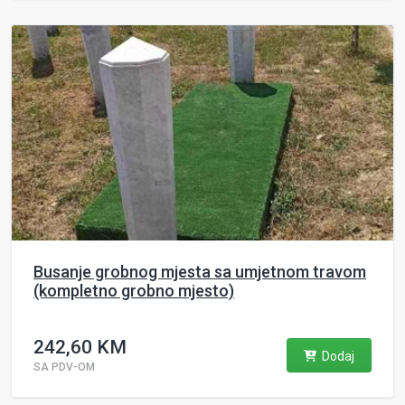
Busanje grobnog mjesta sa umjetnom travom
(kompletno grobno mjesto)
242,60 KM
Dodaj
SA PDV-OM