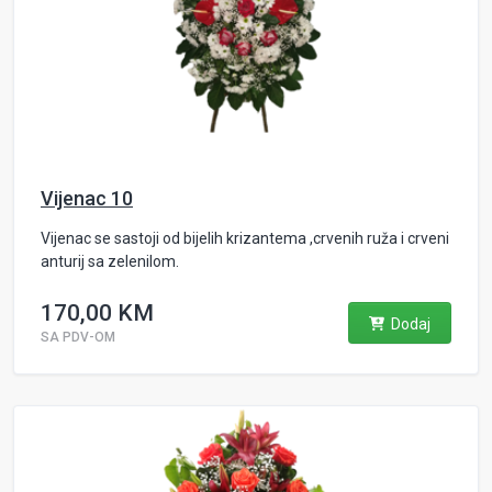
Vijenac 10
Vijenac se sastoji od bijelih krizantema ,crvenih ruža i crveni
anturij sa zelenilom.
170,00 KM
Dodaj
SA PDV-OM