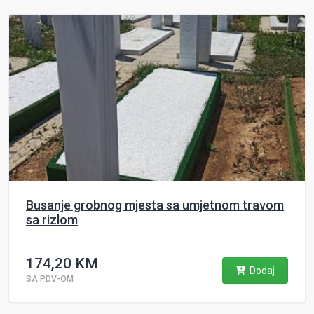
Busanje grobnog mjesta sa umjetnom travom
sa rizlom
174,20 KM
Dodaj
SA PDV-OM