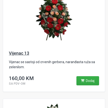
Vijenac 13
Vijenac se sastoji od crvenih gerbera, naranđasta ruža sa
zelenilom.
160,00 KM
Dodaj
SA PDV-OM