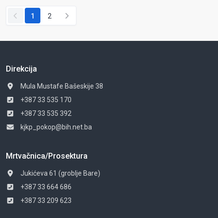
1
2
Direkcija
Mula Mustafe Bašeskije 38
+387 33 535 170
+387 33 535 392
kjkp_pokop@bih.net.ba
Mrtvačnica/Prosektura
Jukićeva 61 (groblje Bare)
+387 33 664 686
+387 33 209 623