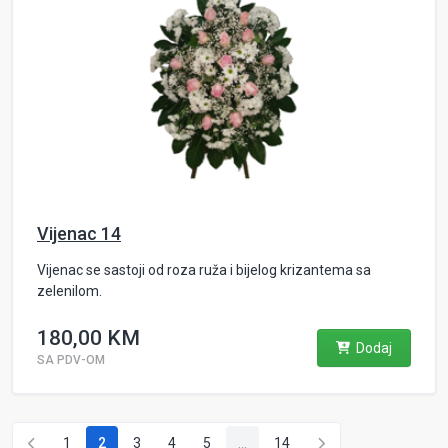
Vijenac 14
Vijenac se sastoji od roza ruža i bijelog krizantema sa
zelenilom.
180,00 KM
Dodaj
SA PDV-OM
1
2
3
4
5
...
14