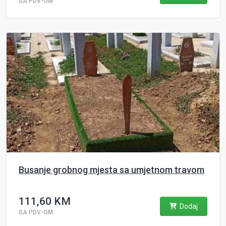
SA PDV-OM
Busanje grobnog mjesta sa umjetnom travom
111,60 KM
Dodaj
SA PDV-OM