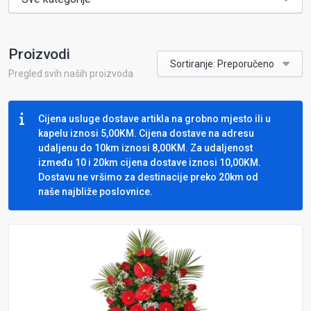
Proizvodi
Sortiranje: Preporučeno
Pregled svih naših proizvoda
Cijena usluge dostave artikla na grobno mjesto ili u
kapelu iznosi 5,00KM. Cijena dostave na adresu
udaljenu do 10km iznosi 8,00KM. Za udaljenost
između 10 i 20km cijena dostave iznosi 10,00KM.
Dostavu ne vršimo za destinacije preko 20km od
naše najbliže poslovnice.