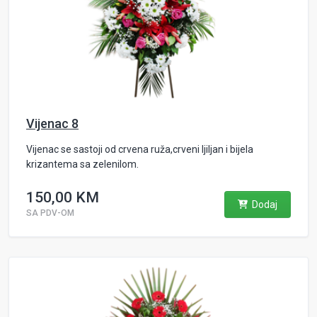
Vijenac 8
Vijenac se sastoji od crvena ruža,crveni ljiljan i bijela
krizantema sa zelenilom.
150,00 KM
Dodaj
SA PDV-OM